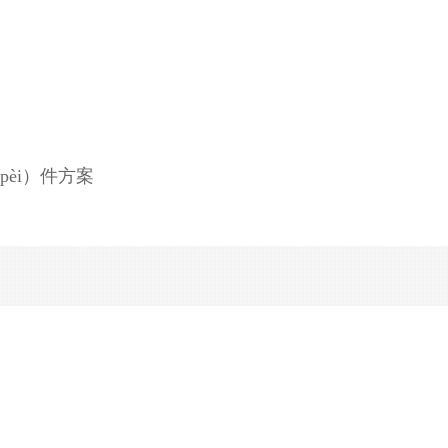
èi）件方案
转接器
厂家直销弹簧筒（tǒng）灯压缩弹簧不锈钢