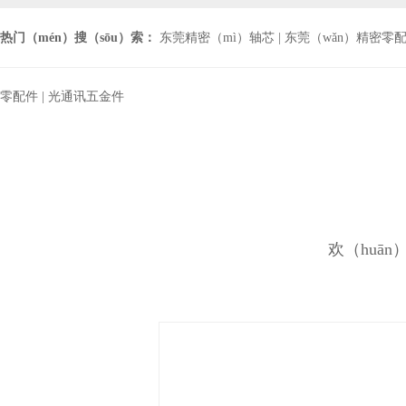
热门（mén）搜（sōu）索：
东莞精密（mì）轴芯
|
东莞（wǎn）精密零配件
零配件
|
光通讯五金件
欢（huā