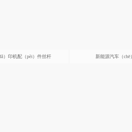
（dǎ）印机配（pèi）件丝杆
新能源汽车（ch