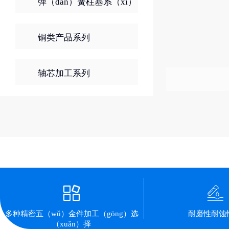
弹（dàn）簧柱塞系（xì）
列
铜类产品系列
轴芯加工系列
该栏目下没有内容..
多种精密五（wǔ）金件加工（gōng）选
耐磨性耐蚀
（xuǎn）择