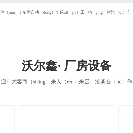
（jiàn）
|
东莞自动（dòng）车床加（jiā）工
|
精（jīng）密汽（qì）车
沃尔鑫· 厂房设备
n）迎广大客商（shāng）来人（rén）来函、洽谈合（hé）